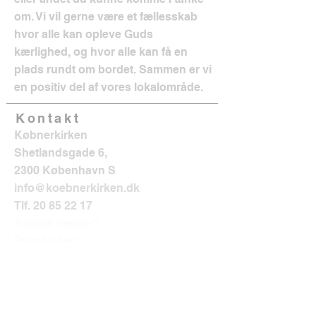
om. Vi vil gerne være et fællesskab
hvor alle kan opleve Guds
kærlighed, og hvor alle kan få en
plads rundt om bordet. Sammen er vi
en positiv del af vores lokalområde.
Kontakt
Købnerkirken
Shetlandsgade 6,
2300 København S
info@koebnerkirken.dk
Tlf.
20 85 22 17
Sociale medier?
Følg os her: