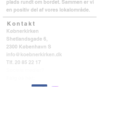
plads rundt om bordet. Sammen er vi
en positiv del af vores lokalområde.
Kontakt
Købnerkirken
Shetlandsgade 6,
2300 København S
info@koebnerkirken.dk
Tlf.
20 85 22 17
Sociale medier?
Følg os her: