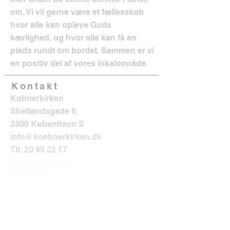
om. Vi vil gerne være et fællesskab
hvor alle kan opleve Guds
kærlighed, og hvor alle kan få en
plads rundt om bordet. Sammen er vi
en positiv del af vores lokalområde.
Kontakt
Købnerkirken
Shetlandsgade 6,
2300 København S
info@koebnerkirken.dk
Tlf.
20 85 22 17
Sociale medier?
Følg os her: