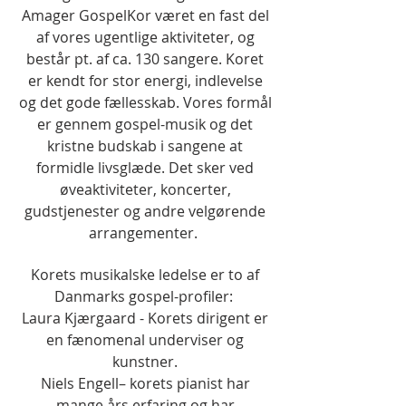
Amager GospelKor været en fast del
af vores ugentlige aktiviteter, og
består pt. af ca. 130 sangere. Koret
er kendt for stor energi, indlevelse
og det gode fællesskab. Vores formål
er gennem gospel-musik og det
kristne budskab i sangene at
formidle livsglæde. Det sker ved
øveaktiviteter, koncerter,
gudstjenester og andre velgørende
arrangementer.
Korets musikalske ledelse er to af
Danmarks gospel-profiler:
Laura Kjærgaard - Korets dirigent er
en fænomenal underviser og
kunstner.
Niels Engell– korets pianist har
mange års erfaring og har