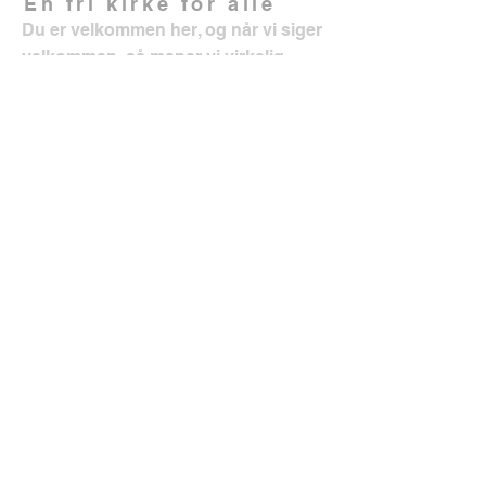
En fri kirke for alle
Du er velkommen her, og når vi siger
velkommen, så mener vi virkelig
velkommen! Det gælder uanset din
baggrund, livssituation, seksualitet
eller andet du kunne komme i tanke
om. Vi vil gerne være et fællesskab
hvor alle kan opleve Guds
kærlighed, og hvor alle kan få en
plads rundt om bordet. Sammen er vi
en positiv del af vores lokalområde.
Kontakt
Købnerkirken
Shetlandsgade 6,
2300 København S
info@koebnerkirken.dk
Tlf.
20 85 22 17
Sociale medier?