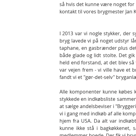
så hvis det kunne være noget for 
kontakt til vores brygmester Jan 
I 2013 var vi nogle stykker, der 
bryg lavede vi på noget udstyr l
taphane, en gasbrænder plus det l
både glade og lidt stolte. Det gi
held end forstand, at det blev så 
var vejen frem - vi ville have et
fandt vi et "gør-det-selv" brygan
Alle komponenter kunne købes kla
stykkede en indkøbsliste sammen, o
at sælge andelsbeviser i "Brygger
vi i gang med indkøb af alle kom
hjem fra USA. Da alt var indkø
kunne ikke stå i bagkøkkenet, s
medlemmer boede. Der fik vi bryg