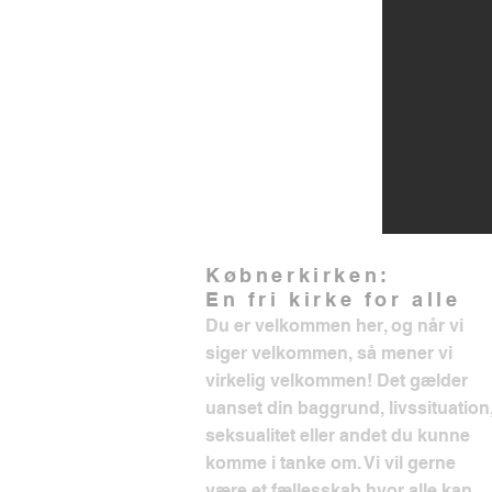
Købnerkirken:
En fri kirke for alle
Du er velkommen her, og når vi
siger velkommen, så mener vi
virkelig velkommen! Det gælder
uanset din baggrund, livssituation
seksualitet eller andet du kunne
komme i tanke om. Vi vil gerne
være et fællesskab hvor alle kan