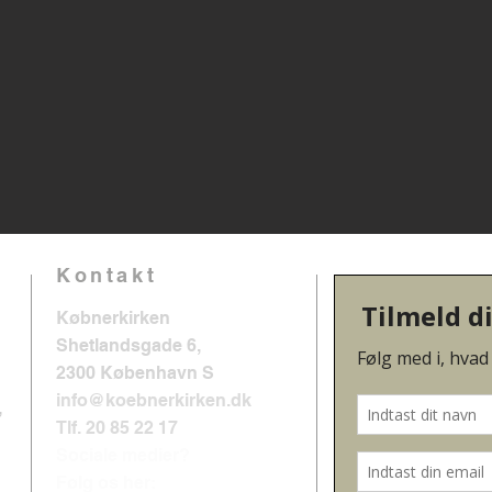
Kontakt
Købnerkirken
Shetlandsgade 6,
2300 København S
info@koebnerkirken.dk
,
Tlf. 20 85 22 17
Sociale medier?
Følg os her: