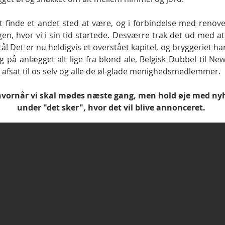
t finde et andet sted at være, og i forbindelse med renover
gen, hvor vi i sin tid startede. Desværre trak det ud med a
stå! Det er nu heldigvis et overstået kapitel, og bryggeriet ha
yg på anlægget alt lige fra blond ale, Belgisk Dubbel til Ne
et afsat til os selv og alle de øl-glade menighedsmedlemmer.
r, hvornår vi skal mødes næste gang, men hold øje med 
under "det sker", hvor det vil blive annonceret.