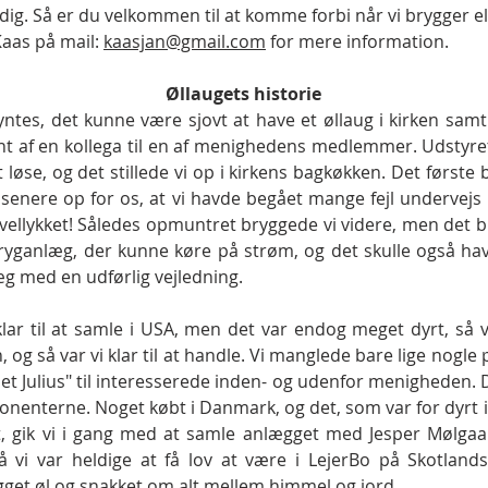
dig. Så er du velkommen til at komme forbi når vi brygger ell
Kaas på mail:
kaasjan@gmail.com
for mere information.
Øllaugets historie
syntes, det kunne være sjovt at have et øllaug i kirken samt 
ånt af en kollega til en af menighedens medlemmer. Udstyr
øse, og det stillede vi op i kirkens bagkøkken. Det første b
k senere op for os, at vi havde begået mange fejl undervejs
vellykket! Således opmuntret bryggede vi videre, men det ble
 bryganlæg, der kunne køre på strøm, og det skulle også hav
læg med en udførlig vejledning.
r til at samle i USA, men det var endog meget dyrt, så vi
g så var vi klar til at handle. Vi manglede bare lige nogle 
iet Julius" til interesserede inden- og udenfor menigheden. D
ponenterne. Noget købt i Danmark, og det, som var for dyrt
bt, gik vi i gang med at samle anlægget med Jesper Mølg
å vi var heldige at få lov at være i LejerBo på Skotlan
get øl og snakket om alt mellem himmel og jord.