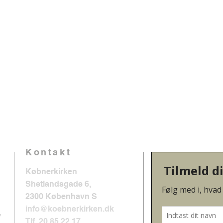
Kontakt
Købnerkirken
Shetlandsgade 6,
2300 København S
info@koebnerkirken.dk
,
Tlf. 20 85 22 17