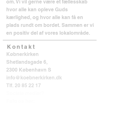
om. Vi vil gerne være et fællesskab
hvor alle kan opleve Guds
kærlighed, og hvor alle kan få en
plads rundt om bordet. Sammen er vi
en positiv del af vores lokalområde.
Kontakt
Købnerkirken
Shetlandsgade 6,
2300 København S
info@koebnerkirken.dk
Tlf.
20 85 22 17
Sociale medier?
Følg os her: