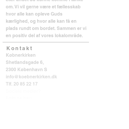
om. Vi vil gerne være et fællesskab
hvor alle kan opleve Guds
kærlighed, og hvor alle kan få en
plads rundt om bordet. Sammen er vi
en positiv del af vores lokalområde.
Kontakt
Købnerkirken
Shetlandsgade 6,
2300 København S
info@koebnerkirken.dk
Tlf.
20 85 22 17
Sociale medier?
Følg os her: