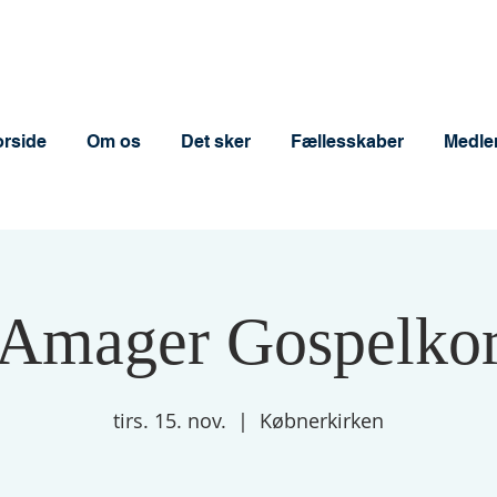
orside
Om os
Det sker
Fællesskaber
Medle
Amager Gospelko
tirs. 15. nov.
  |  
Købnerkirken