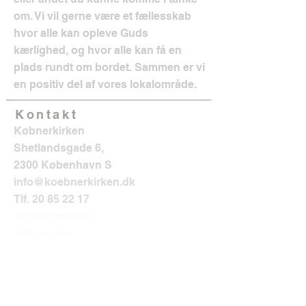
om. Vi vil gerne være et fællesskab
hvor alle kan opleve Guds
kærlighed, og hvor alle kan få en
plads rundt om bordet. Sammen er vi
en positiv del af vores lokalområde.
Kontakt
Købnerkirken
Shetlandsgade 6,
2300 København S
info@koebnerkirken.dk
Tlf.
20 85 22 17
Sociale medier?
Følg os her: