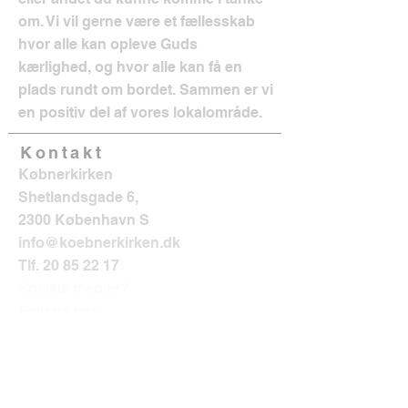
om. Vi vil gerne være et fællesskab
hvor alle kan opleve Guds
kærlighed, og hvor alle kan få en
plads rundt om bordet. Sammen er vi
en positiv del af vores lokalområde.
Kontakt
Købnerkirken
Shetlandsgade 6,
2300 København S
info@koebnerkirken.dk
Tlf.
20 85 22 17
Sociale medier?
Følg os her: