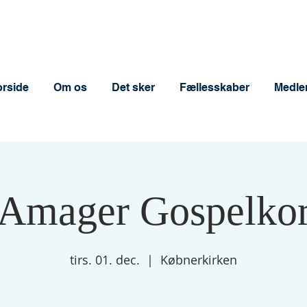
orside
Om os
Det sker
Fællesskaber
Medle
Amager Gospelko
tirs. 01. dec.
  |  
Købnerkirken