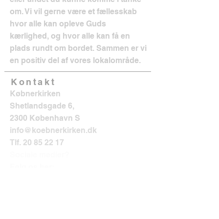
om. Vi vil gerne være et fællesskab
hvor alle kan opleve Guds
kærlighed, og hvor alle kan få en
plads rundt om bordet. Sammen er vi
en positiv del af vores lokalområde.
Kontakt
Købnerkirken
Shetlandsgade 6,
2300 København S
info@koebnerkirken.dk
Tlf.
20 85 22 17
Sociale medier?
Følg os her: