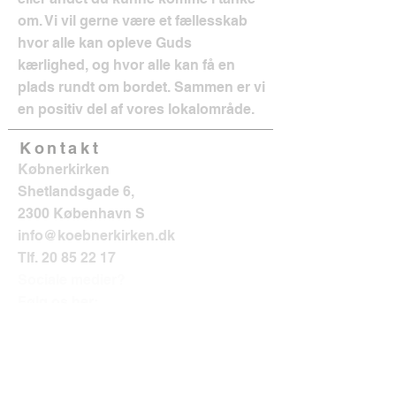
om. Vi vil gerne være et fællesskab
hvor alle kan opleve Guds
kærlighed, og hvor alle kan få en
plads rundt om bordet. Sammen er vi
en positiv del af vores lokalområde.
Kontakt
Købnerkirken
Shetlandsgade 6,
2300 København S
info@koebnerkirken.dk
Tlf.
20 85 22 17
Sociale medier?
Følg os her: