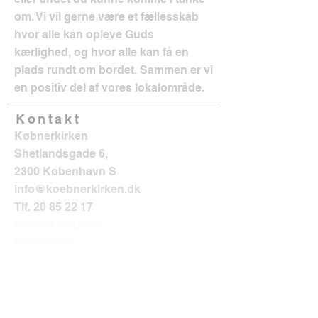
om. Vi vil gerne være et fællesskab
hvor alle kan opleve Guds
kærlighed, og hvor alle kan få en
plads rundt om bordet. Sammen er vi
en positiv del af vores lokalområde.
Kontakt
Købnerkirken
Shetlandsgade 6,
2300 København S
info@koebnerkirken.dk
Tlf.
20 85 22 17
Sociale medier?
Følg os her: