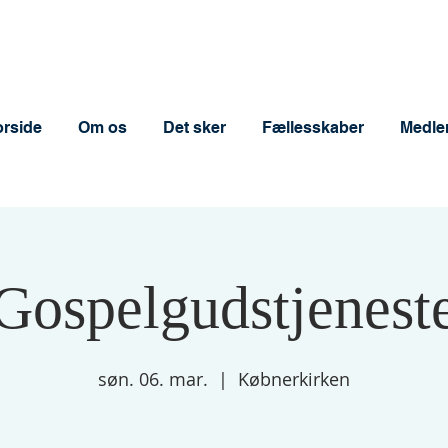
orside
Om os
Det sker
Fællesskaber
Medle
Gospelgudstjenest
søn. 06. mar.
  |  
Købnerkirken