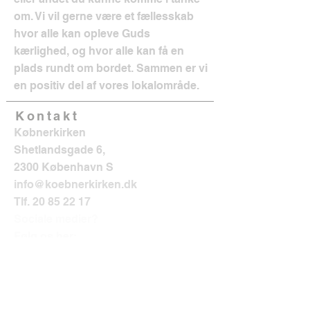
om. Vi vil gerne være et fællesskab
hvor alle kan opleve Guds
kærlighed, og hvor alle kan få en
plads rundt om bordet. Sammen er vi
en positiv del af vores lokalområde.
Kontakt
Købnerkirken
Shetlandsgade 6,
2300 København S
info@koebnerkirken.dk
Tlf.
20 85 22 17
Sociale medier?
Følg os her: