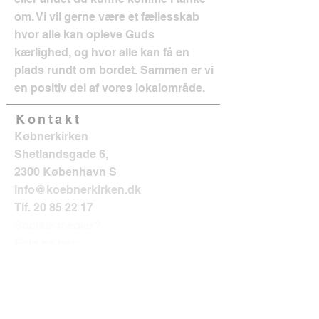
om. Vi vil gerne være et fællesskab
hvor alle kan opleve Guds
kærlighed, og hvor alle kan få en
plads rundt om bordet. Sammen er vi
en positiv del af vores lokalområde.
Kontakt
Købnerkirken
Shetlandsgade 6,
2300 København S
info@koebnerkirken.dk
Tlf.
20 85 22 17
Sociale medier?
Følg os her: