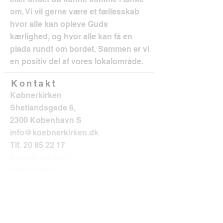
om. Vi vil gerne være et fællesskab
hvor alle kan opleve Guds
kærlighed, og hvor alle kan få en
plads rundt om bordet. Sammen er vi
en positiv del af vores lokalområde.
Kontakt
Købnerkirken
Shetlandsgade 6,
2300 København S
info@koebnerkirken.dk
Tlf.
20 85 22 17
Sociale medier?
Følg os her: