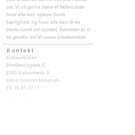
om. Vi vil gerne være et fællesskab
hvor alle kan opleve Guds
kærlighed, og hvor alle kan få en
plads rundt om bordet. Sammen er vi
en positiv del af vores lokalområde.
Kontakt
Købnerkirken
Shetlandsgade 6,
2300 København S
info@koebnerkirken.dk
Tlf.
20 85 22 17
Sociale medier?
Følg os her: