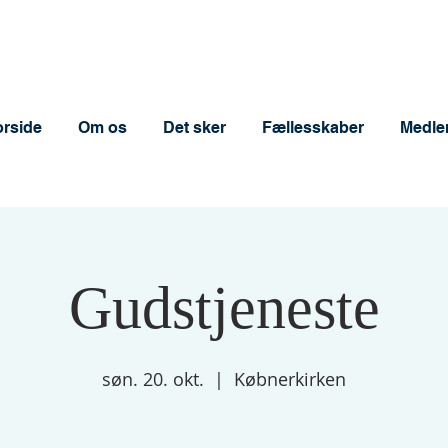
orside
Om os
Det sker
Fællesskaber
Medle
Gudstjeneste
søn. 20. okt.
  |  
Købnerkirken