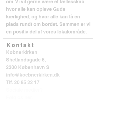
om. Vi vil gerne være et fællesskab
hvor alle kan opleve Guds
kærlighed, og hvor alle kan få en
plads rundt om bordet. Sammen er vi
en positiv del af vores lokalområde.
Kontakt
Købnerkirken
Shetlandsgade 6,
2300 København S
info@koebnerkirken.dk
Tlf.
20 85 22 17
Sociale medier?
Følg os her: