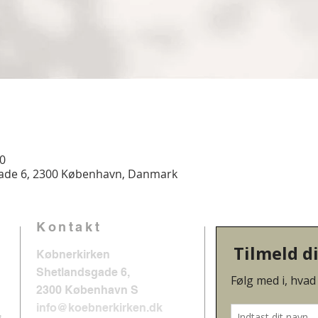
30
gade 6, 2300 København, Danmark
Kontakt
Købnerkirken
Shetlandsgade 6,
2300 København S
info@koebnerkirken.dk
,