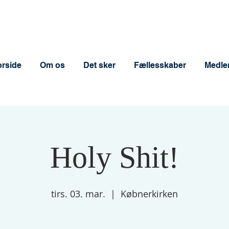
orside
Om os
Det sker
Fællesskaber
Medle
Holy Shit!
tirs. 03. mar.
  |  
Købnerkirken