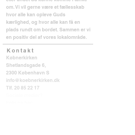
om. Vi vil gerne være et fællesskab
hvor alle kan opleve Guds
kærlighed, og hvor alle kan få en
plads rundt om bordet. Sammen er vi
en positiv del af vores lokalområde.
Kontakt
Købnerkirken
Shetlandsgade 6,
2300 København S
info@koebnerkirken.dk
Tlf.
20 85 22 17
Sociale medier?
Følg os her: