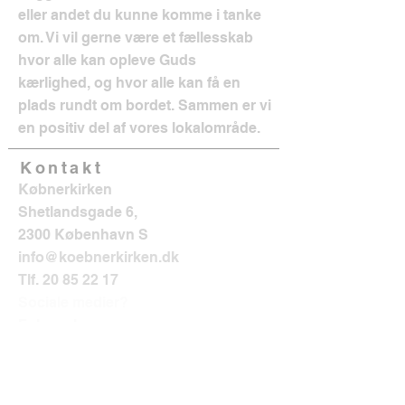
eller andet du kunne komme i tanke
om. Vi vil gerne være et fællesskab
hvor alle kan opleve Guds
kærlighed, og hvor alle kan få en
plads rundt om bordet. Sammen er vi
en positiv del af vores lokalområde.
Kontakt
Købnerkirken
Shetlandsgade 6,
2300 København S
info@koebnerkirken.dk
Tlf.
20 85 22 17
Sociale medier?
Følg os her: