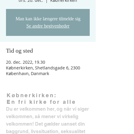
tirs. 20. dec.
  |  
Købnerkirken
Man kan ikke længere tilmelde sig
Se andre begivenheder
Tid og sted
20. dec. 2022, 19.30
Købnerkirken, Shetlandsgade 6, 2300
København, Danmark
Købnerkirken:
En fri kirke for alle
Du er velkommen her, og når vi siger
velkommen, så mener vi virkelig
velkommen! Det gælder uanset din
baggrund, livssituation, seksualitet