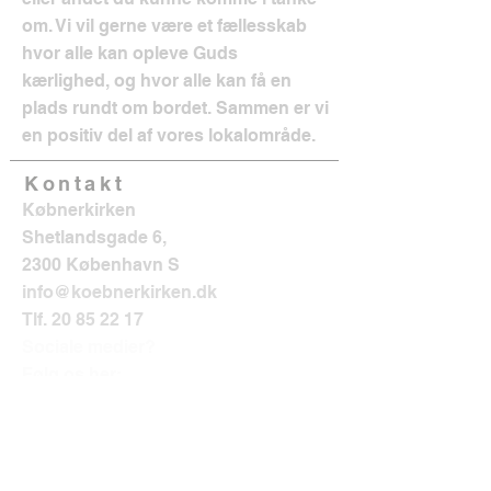
om. Vi vil gerne være et fællesskab
hvor alle kan opleve Guds
kærlighed, og hvor alle kan få en
plads rundt om bordet. Sammen er vi
en positiv del af vores lokalområde.
Kontakt
Købnerkirken
Shetlandsgade 6,
2300 København S
info@koebnerkirken.dk
Tlf.
20 85 22 17
Sociale medier?
Følg os her: