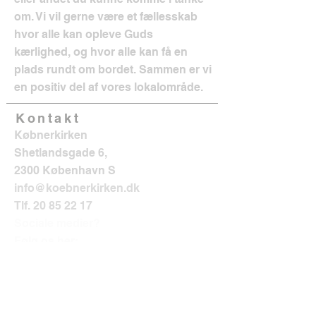
om. Vi vil gerne være et fællesskab
hvor alle kan opleve Guds
kærlighed, og hvor alle kan få en
plads rundt om bordet. Sammen er vi
en positiv del af vores lokalområde.
Kontakt
Købnerkirken
Shetlandsgade 6,
2300 København S
info@koebnerkirken.dk
Tlf.
20 85 22 17
Sociale medier?
Følg os her: