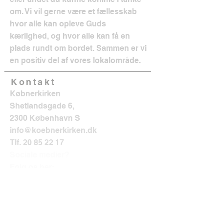
om. Vi vil gerne være et fællesskab
hvor alle kan opleve Guds
kærlighed, og hvor alle kan få en
plads rundt om bordet. Sammen er vi
en positiv del af vores lokalområde.
Kontakt
Købnerkirken
Shetlandsgade 6,
2300 København S
info@koebnerkirken.dk
Tlf.
20 85 22 17
Sociale medier?
Følg os her: