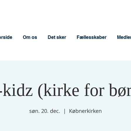
orside
Om os
Det sker
Fællesskaber
Medle
kidz (kirke for bø
søn. 20. dec.
  |  
Købnerkirken