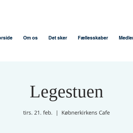
orside
Om os
Det sker
Fællesskaber
Medle
Legestuen
tirs. 21. feb.
  |  
Købnerkirkens Cafe