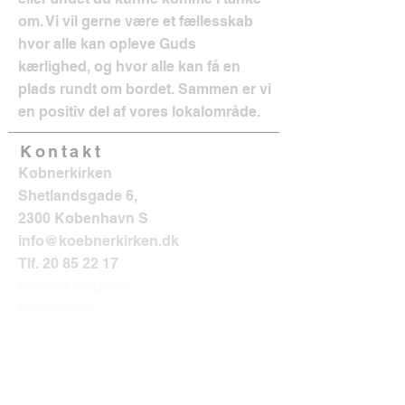
om. Vi vil gerne være et fællesskab
hvor alle kan opleve Guds
kærlighed, og hvor alle kan få en
plads rundt om bordet. Sammen er vi
en positiv del af vores lokalområde.
Kontakt
Købnerkirken
Shetlandsgade 6,
2300 København S
info@koebnerkirken.dk
Tlf.
20 85 22 17
Sociale medier?
Følg os her: