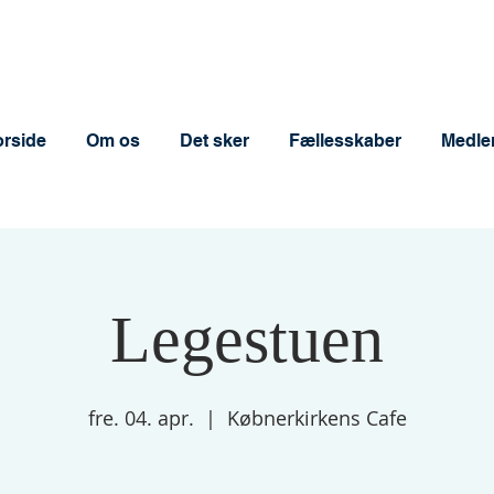
orside
Om os
Det sker
Fællesskaber
Medle
Legestuen
fre. 04. apr.
  |  
Købnerkirkens Cafe