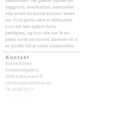
velkommen! Det gælder uanset din
baggrund, livssituation, seksualitet
eller andet du kunne komme i tanke
om. Vi vil gerne være et fællesskab
hvor alle kan opleve Guds
kærlighed, og hvor alle kan få en
plads rundt om bordet. Sammen er vi
en positiv del af vores lokalområde.
Kontakt
Købnerkirken
Shetlandsgade 6,
2300 København S
info@koebnerkirken.dk
Tlf.
20 85 22 17
Sociale medier?
Følg os her: