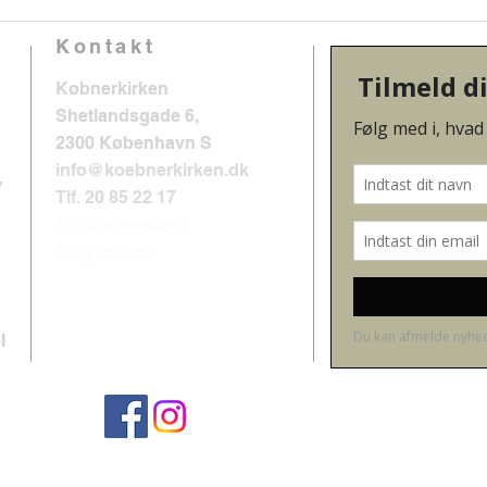
Kontakt
Købnerkirken
Shetlandsgade 6,
2300 København S
info@koebnerkirken.dk
,
Tlf. 20 85 22 17
Sociale medier?
Følg os her:
l