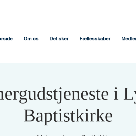
orside
Om os
Det sker
Fællesskaber
Medle
rgudstjeneste i 
Baptistkirke