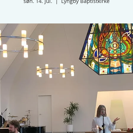
søn. 14. jul.
  |  
Lyngby Baptistkirke