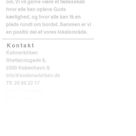
om. Vi vil gerne være et fællesskab
hvor alle kan opleve Guds
kærlighed, og hvor alle kan få en
plads rundt om bordet. Sammen er vi
en positiv del af vores lokalområde.
Kontakt
Købnerkirken
Shetlandsgade 6,
2300 København S
info@koebnerkirken.dk
Tlf.
20 85 22 17
Sociale medier?
Følg os her: